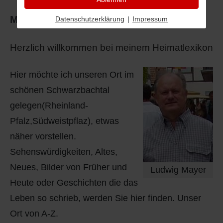
Mayer
Datenschutzerklärung
|
Impressum
Herzlich willkommen bei meinem Heimatlexikon
Hier möchte ich unseren Ort im
schönen Schwarzbachtal
gelegen(Rheinland-
Pfalz,Südweistpflaz), etwas
näher vorstellen.
Sehenswürdigkeiten, Altes,
Neues, Bilder von Früher
und
Ludwig Mayer
Heute oder Geschichten die das
Leben so schrieb, werden Sie hier finden. Unser
Ort von A-Z.