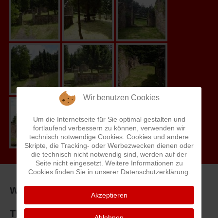
Wir benutzen Cookies
Um die Internetseite für Sie optimal gestalten und
fortlaufend verbessern zu können, verwenden wir
technisch notwendige Cookies. Cookies und andere
Skripte, die Tracking- oder Werbezwecken dienen oder
die technisch nicht notwendig sind, werden auf der
Seite nicht eingesetzt. Weitere Informationen zu
Cookies finden Sie in unserer Datenschutzerklärung.
Willkommen beim "Heimatlexikon
Akzeptieren
Thaleischweiler-Fröschen" von Ludwig
Ablehnen