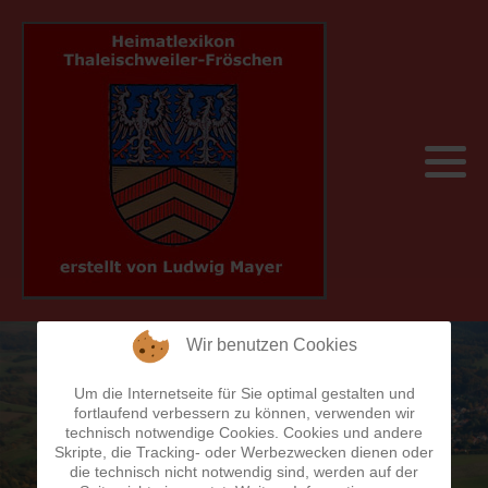
Früher und heute
Album 1
A
750 Jahre Thaleischweiler-Fröschen
Sehenswertes
Pfälzisch
Album 2
B
Bahnhöfe
Veranstaltungen
Geschäftswelt
C
Brücken
Wanderwege
Heimatkalender
D
Brunnen
Unterkünfte
Persönlichkeiten
E
Bücherei
Grieswaldhütte - PWV
Wir benutzen Cookies
Sonst noch was
F
Datem - Fakten - Zahlen
Um die Internetseite für Sie optimal gestalten und
fortlaufend verbessern zu können, verwenden wir
G
Denkmäler
technisch notwendige Cookies. Cookies und andere
Skripte, die Tracking- oder Werbezwecken dienen oder
die technisch nicht notwendig sind, werden auf der
H
Die Bürgermeister