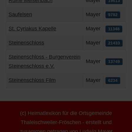
Ruine Meisenbach
Mayer
19613
Q
Schulen - Kindergarten
Saufelsen
Mayer
9782
R
Spielplätze
St. Cyriakus Kapelle
Mayer
11348
S
Strassen-Wege-Pfade
Steinenschloss
Mayer
21433
T
Verkehrsanbindung
Steinenschloss - Burgenverein
Mayer
13749
U
Wohnplätze
Steinenschloss e.V.
Steinenschloss Film
Mayer
V
Städtebauförderung
6234
W
X - Y
(c) Heimatlexikon für die Ortsgemeinde
Thaleischweiler-Fröschen - erstellt und
Z
zusammen getragen von Ludwig Mayer