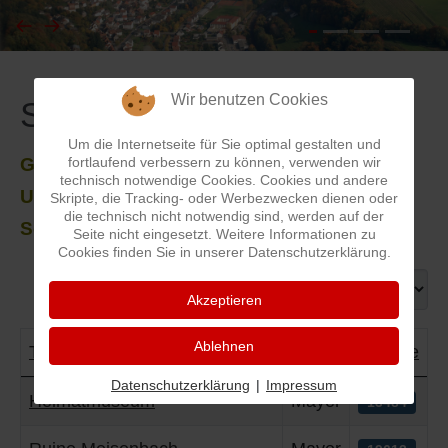
I
Feuerwehr
J
Friedhöfe
Wir benutzen Cookies
Sehenswertes
Um die Internetseite für Sie optimal gestalten und
K
Gemarkungsgrenzen
fortlaufend verbessern zu können, verwenden wir
Genießen Sie den Pfälzerwald und unsere
technisch notwendige Cookies. Cookies und andere
Umgebung mit ihren zahlreichen
Skripte, die Tracking- oder Werbezwecken dienen oder
L
Geschichte
die technisch nicht notwendig sind, werden auf der
Sehenwürdigkeiten!!!
Seite nicht eingesetzt. Weitere Informationen zu
Cookies finden Sie in unserer Datenschutzerklärung.
M
Kirchen
Anzeige #
Akzeptieren
N
Literatur
Ablehnen
Titel
Autor
Zugriffe
O - Ö
Ortseingang
Datenschutzerklärung
|
Impressum
Beiträge
Heimatmuseum
Mayer
13484
P
Presles Partnergemeinde