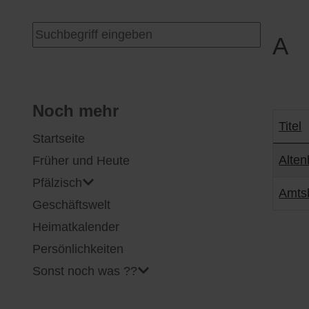
I
Feuerwehr
Suchen ...
A
J
Friedhöfe
K
Gemarkungsgrenzen
Noch mehr
Titel
Startseite
L
Geschichte
Beiträ
Alten
Früher und Heute
M
Kirchen
Pfälzisch
Amtsb
Geschäftswelt
N
Literatur
Heimatkalender
O - Ö
Ortseingang
Persönlichkeiten
Sonst noch was ??
P
Presles Partnergemeinde