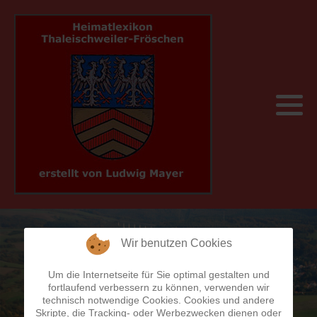
Früher und heute
Album 1
A
750 Jahre Thaleischweiler-Fröschen
Sehenswertes
Pfälzisch
Album 2
B
Bahnhöfe
Veranstaltungen
Geschäftswelt
C
Brücken
Wanderwege
Heimatkalender
D
Brunnen
Unterkünfte
Persönlichkeiten
E
Bücherei
Grieswaldhütte - PWV
Sonst noch was
F
Datem - Fakten - Zahlen
Wir benutzen Cookies
Um die Internetseite für Sie optimal gestalten und
G
Denkmäler
fortlaufend verbessern zu können, verwenden wir
technisch notwendige Cookies. Cookies und andere
H
Die Bürgermeister
Skripte, die Tracking- oder Werbezwecken dienen oder