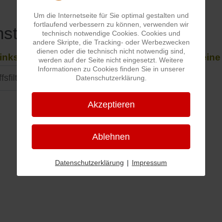
Um die Internetseite für Sie optimal gestalten und
fortlaufend verbessern zu können, verwenden wir
st noch was ??
technisch notwendige Cookies. Cookies und
andere Skripte, die Tracking- oder Werbezwecken
dienen oder die technisch nicht notwendig sind,
 links im Hauptmenü unter "Sonst noch was" eine
werden auf der Seite nicht eingesetzt. Weitere
Informationen zu Cookies finden Sie in unserer
sfilter
Datenschutzerklärung.
Filter
Zurücksetzen
Akzeptieren
Ablehnen
Datenschutzerklärung
|
Impressum