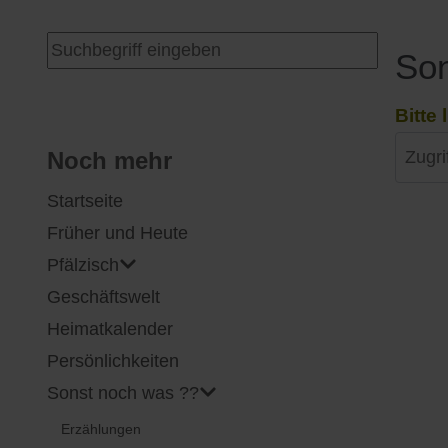
I
Feuerwehr
Suchen ...
Son
J
Friedhöfe
Bitte
Zugriff
K
Gemarkungsgrenzen
Noch mehr
Startseite
L
Geschichte
Früher und Heute
M
Kirchen
Pfälzisch
Geschäftswelt
N
Literatur
Heimatkalender
O - Ö
Ortseingang
Persönlichkeiten
Sonst noch was ??
P
Presles Partnergemeinde
Erzählungen