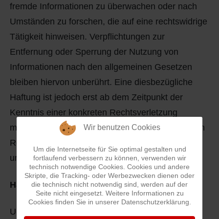
fremde Informationen zu überwachen oder nach
Umständen zu forschen, die auf eine rechtswidrige
Tätigkeit hinweisen. Verpflichtungen zur
Entfernung oder Sperrung der Nutzung von
Informationen nach den allgemeinen Gesetzen
bleiben hiervon unberührt. Eine diesbezügliche
Haftung ist jedoch erst ab dem Zeitpunkt der
Kenntnis einer konkreten Rechtsverletzung
möglich. Bei bekannt werden von entsprechenden
Wir benutzen Cookies
Rechtsverletzungen werden wir diese Inhalte
Um die Internetseite für Sie optimal gestalten und
umgehend entfernen.
fortlaufend verbessern zu können, verwenden wir
technisch notwendige Cookies. Cookies und andere
Skripte, die Tracking- oder Werbezwecken dienen oder
Haftung für Links
die technisch nicht notwendig sind, werden auf der
Seite nicht eingesetzt. Weitere Informationen zu
Cookies finden Sie in unserer Datenschutzerklärung.
Unser Angebot enthält Links zu externen