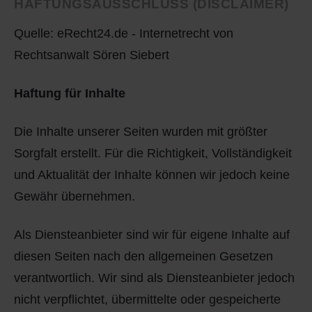
HAFTUNGSAUSSCHLUSS (DISCLAIMER)
Q
Schulen - Kindergarten
Quelle: eRecht24.de - Internetrecht von
R
Spielplätze
Rechtsanwalt Sören Siebert
S
Strassen-Wege-Pfade
Haftung für Inhalte
T
Verkehrsanbindung
Die Inhalte unserer Seiten wurden mit größter
Sorgfalt erstellt. Für die Richtigkeit, Vollständigkeit
U
Wohnplätze
und Aktualität der Inhalte können wir jedoch keine
V
Städtebauförderung
Gewähr übernehmen.
W
Als Diensteanbieter sind wir für eigene Inhalte auf
diesen Seiten nach den allgemeinen Gesetzen
X - Y
verantwortlich. Wir sind als Diensteanbieter jedoch
nicht verpflichtet, übermittelte oder gespeicherte
Z