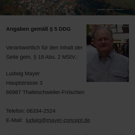
I
Feuerwehr
Angaben gemäß § 5 DDG
J
Friedhöfe
K
Gemarkungsgrenzen
Verantwortlich für den Inhalt der
Seite gem. § 18 Abs. 2 MStV.:
L
Geschichte
Ludwig Mayer
M
Kirchen
Hauptstrasse 3
66987 Thaleischweiler-Fröschen
N
Literatur
O - Ö
Ortseingang
Telefon: 06334-2524
E-Mail:
ludwig@mayer-concept.de
P
Presles Partnergemeinde