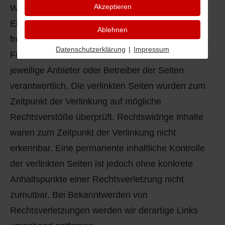
Akzeptieren
Webseiten Dritter, auf deren Inhalte wir keinen
Einfluss haben. Deshalb können wir für diese
Ablehnen
fremden Inhalte auch keine Gewähr übernehmen.
Datenschutzerklärung
|
Impressum
Für die Inhalte der verlinkten Seiten ist stets der
jeweilige Anbieter oder Betreiber der Seiten
verantwortlich. Die verlinkten Seiten wurden zum
Zeitpunkt der Verlinkung auf mögliche
Rechtsverstöße überprüft. Rechtswidrige Inhalte
waren zum Zeitpunkt der Verlinkung nicht
erkennbar. Eine permanente inhaltliche Kontrolle
der verlinkten Seiten ist jedoch ohne konkrete
Anhaltspunkte einer Rechtsverletzung nicht
zumutbar. Bei Bekanntwerden von
Rechtsverletzungen werden wir derartige Links