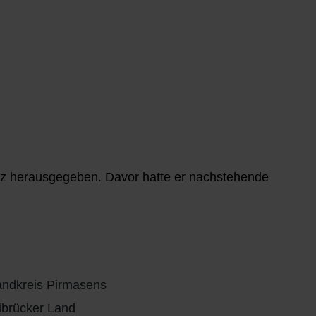
lz herausgegeben. Davor hatte er nachstehende
andkreis Pirmasens
ibrücker Land