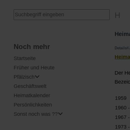
I
Feuerwehr
Suchen ...
H
J
Friedhöfe
Heim
K
Gemarkungsgrenzen
Noch mehr
Details
K
Heima
Startseite
L
Geschichte
Früher und Heute
Der He
M
Kirchen
Pfälzisch
Bezei
Geschäftswelt
N
Literatur
Heimatkalender
1959
O - Ö
Ortseingang
Persönlichkeiten
1960 
Sonst noch was ??
1967 
P
Presles Partnergemeinde
1973 -