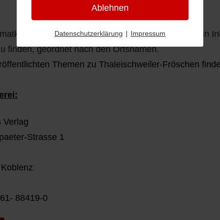
Ablehnen
matkalender von 1978ist auf den Seiten 210 - 214 ein In
Datenschutzerklärung
|
Impressum
u finden, geordnet nach den Ortsnamen.
röffentlichten Themen zu Thaleischweiler-Fröschen fin
erei:
 Verlag
paeter-Strasse 1
 Koblenz
61- 88419-0