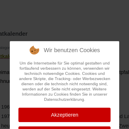
atkalender
ategorie:
H
Wir benutzen Cookies
tkalender
Um die Internetseite für Sie optimal gestalten und
fortlaufend verbessern zu können, verwenden wir
imatkalender wird seit 1973 vom Landkreis Südwestpfa
technisch notwendige Cookies. Cookies und
andere Skripte, die Tracking- oder Werbezwecken
chnungen.
dienen oder die technisch nicht notwendig sind,
werden auf der Seite nicht eingesetzt. Weitere
Informationen zu Cookies finden Sie in unserer
Westgrenzlandkalender
Datenschutzerklärung.
- 1966
Westrich Kalender
Akzeptieren
- 1972
Heimatkalender der Stadt Zweibrücken und L
 heute
Heimatkalender für das Pirmasenser und Zwe