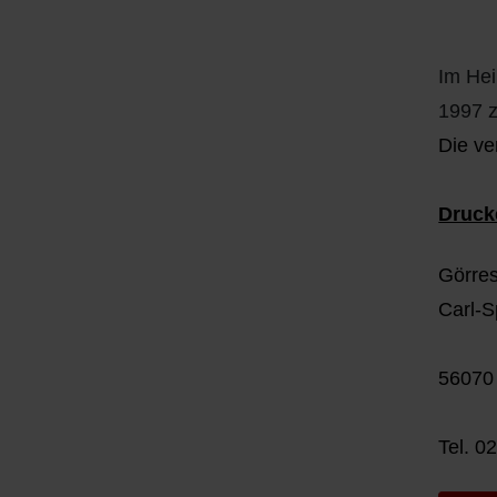
Q
Schulen - Kindergarten
R
Spielplätze
Im Hei
1997 z
S
Strassen-Wege-Pfade
Die ve
T
Verkehrsanbindung
Druck
U
Wohnplätze
Görres
V
Städtebauförderung
Carl-S
W
56070
X - Y
Tel.
02
Z