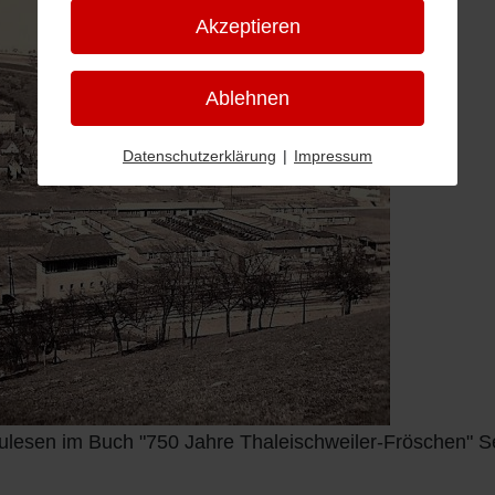
Akzeptieren
Ablehnen
Datenschutzerklärung
|
Impressum
lesen im Buch "750 Jahre Thaleischweiler-Fröschen" S