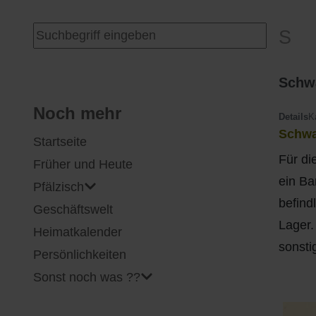
I
Feuerwehr
Suchen ...
S
J
Friedhöfe
Schw
K
Gemarkungsgrenzen
Noch mehr
Details
K
Schwa
Startseite
L
Geschichte
Für di
Früher und Heute
M
Kirchen
ein Ba
Pfälzisch
befind
Geschäftswelt
N
Literatur
Lager.
Heimatkalender
sonsti
O - Ö
Ortseingang
Persönlichkeiten
Sonst noch was ??
P
Presles Partnergemeinde