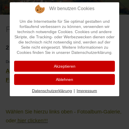
Wir benutzen Cookies
I
Feuerwehr
Um die Internetseite für Sie optimal gestalten und
fortlaufend verbessern zu können, verwenden wir
Früher und Heute
J
Friedhöfe
technisch notwendige Cookies. Cookies und andere
Skripte, die Tracking- oder Werbezwecken dienen oder
die technisch nicht notwendig sind, werden auf der
K
Gemarkungsgrenzen
2 Ansichten - Füher
Seite nicht eingesetzt. Weitere Informationen zu
Cookies finden Sie in unserer Datenschutzerklärung.
L
Geschichte
Details
Kategorie:
Früher und Heute
Akzeptieren
Ansichten von Thaleischweiler-Fröschen -
M
Kirchen
Früher
Ablehnen
N
Literatur
Datenschutzerklärung
|
Impressum
O - Ö
Ortseingang
Wählen Sie hierzu links oben - Fotoalbum-Galerie,
P
Presles Partnergemeinde
oder
hier clicken!!!