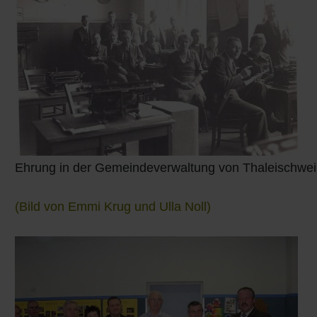
Q
Schulen - Kindergarten
R
Spielplätze
S
Strassen-Wege-Pfade
T
Verkehrsanbindung
U
Wohnplätze
Ehrung in der Gemeindeverwaltung von Thaleischwei
V
Städtebauförderung
(Bild von Emmi Krug und Ulla Noll)
W
X - Y
Z