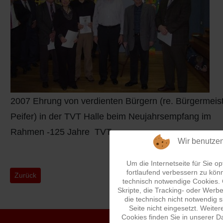
2007 Ehrung von verdienten Bürgern (re. Bürgermeis
Peifer) in der TVT Halle beim Neujahrsempfang im
Rahmen -125 Jahre TVT
Wir benutze
Um die Internetseite für Sie op
fortlaufend verbessern zu kön
Vorheriger Beitrag: Edrich Haushaltswaren
Nächster B
Zurück
Weiter
technisch notwendige Cookies.
Skripte, die Tracking- oder Wer
die technisch nicht notwendig 
Seite nicht eingesetzt. Weiter
Cookies finden Sie in unserer D