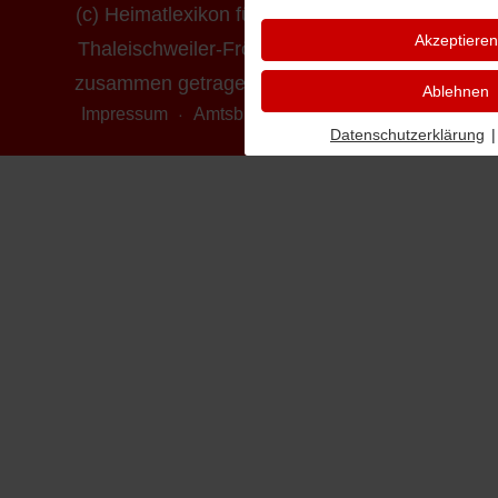
(c) Heimatlexikon für die Ortsgemeinde
Akzeptieren
Thaleischweiler-Fröschen - erstellt und
zusammen getragen von Ludwig Mayer
Ablehnen
Impressum
Amtsblatt online
Datenschutz
Datenschutzerklärung
|