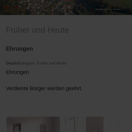
I
Feuerwehr
Früher und Heute
J
Friedhöfe
K
Gemarkungsgrenzen
Ehrungen
L
Geschichte
Details
Kategorie:
Früher und Heute
Ehrungen
M
Kirchen
Verdiente Bürger werden geehrt.
N
Literatur
O - Ö
Ortseingang
P
Presles Partnergemeinde