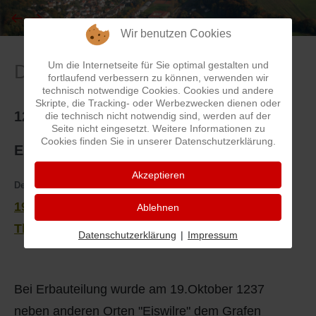
I
Feuerwehr
Wir benutzen Cookies
Um die Internetseite für Sie optimal gestalten und
Datem - Fakten - Zahlen
J
Friedhöfe
fortlaufend verbessern zu können, verwenden wir
technisch notwendige Cookies. Cookies und andere
Skripte, die Tracking- oder Werbezwecken dienen oder
K
Gemarkungsgrenzen
1237 Oktober 19 - Erste Erwähnung
die technisch nicht notwendig sind, werden auf der
Seite nicht eingesetzt. Weitere Informationen zu
L
Geschichte
Cookies finden Sie in unserer Datenschutzerklärung.
Eiswilre
Akzeptieren
M
Kirchen
Details
Kategorie:
Daten - Fakten - Zahlen
19. Oktober 1237 - Erste Erwähnung von
Ablehnen
N
Literatur
Thaleischweiler (Eiswilre)
Datenschutzerklärung
|
Impressum
O - Ö
Ortseingang
Bei Erbauteilung wurde am 19.Oktober 1237
P
Presles Partnergemeinde
neben anderen Orten "Eiswilre" dem Grafen