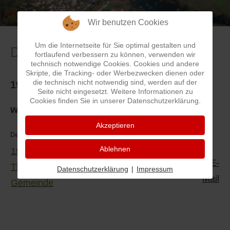
Wir benutzen Cookies
I
Feuerwehr
Um die Internetseite für Sie optimal gestalten und
Datem - Fakten - Zahlen
J
Friedhöfe
fortlaufend verbessern zu können, verwenden wir
technisch notwendige Cookies. Cookies und andere
Skripte, die Tracking- oder Werbezwecken dienen oder
K
Gemarkungsgrenzen
die technisch nicht notwendig sind, werden auf der
1969 - Thaleischweiler und Thalfröschen
Seite nicht eingesetzt. Weitere Informationen zu
Cookies finden Sie in unserer Datenschutzerklärung.
L
Geschichte
werden zu einer Gemeinde
Akzeptieren
M
Kirchen
Details
Kategorie:
Daten - Fakten - Zahlen
Ablehnen
1969 - Thaleischweiler und
N
Literatur
Thalfröschen werden zu einer
Datenschutzerklärung
|
Impressum
Gemeinde
O - Ö
Ortseingang
Thaleischweiler und Thalfröschen werden
vereint
P
Presles Partnergemeinde