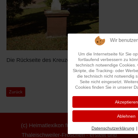
Wir benutze
Um die Internetseite für Sie op
fortlaufend verbessern zu kön
Die Rückseite des Kreuzes
technisch notwendige Cookies.
Skripte, die Tracking- oder Wer
die technisch nicht notwendig 
Seite nicht eingesetzt. Weiter
Cookies finden Sie in unserer D
Vorheriger Beitrag: Friedhof Fröschen - SPD Erweiterung
Zurück
Akzeptieren
Ablehnen
(c) Heimatlexikon für die Ortsgemeinde
Datenschutzerklärung
|
Thaleischweiler-Fröschen - erstellt und