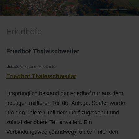
I
Feuerwehr
Friedhöfe
J
Friedhöfe
K
Gemarkungsgrenzen
Friedhof Thaleischweiler
L
Geschichte
Details
Kategorie:
Friedhöfe
Friedhof Thaleischweiler
M
Kirchen
Ursprünglich bestand der Friedhof nur aus dem
N
Literatur
heutigen mittleren Teil der Anlage. Später wurde
O - Ö
Ortseingang
um den unteren Teil dem Dorf zugewandt und
zuletzt der obere Teil erweitert. Ein
P
Presles Partnergemeinde
Verbindungsweg (Sandweg) führte hinter den