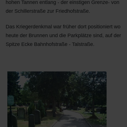
hohen Tannen entlang - der einstigen Grenze- von
Q
Schulen - Kindergarten
der Schillerstraße zur Friedhofstraße.
R
Spielplätze
Das Kriegerdenkmal war früher dort positioniert wo
S
Strassen-Wege-Pfade
heute der Brunnen und die Parkplätze sind, auf der
Spitze Ecke Bahnhofstraße - Talstraße.
T
Verkehrsanbindung
U
Wohnplätze
V
Städtebauförderung
W
X - Y
Z