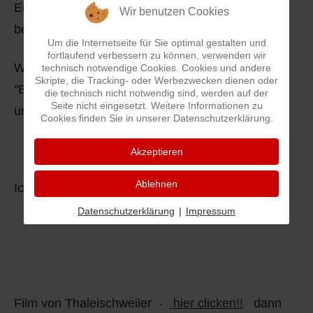
Einmal über Thaleischweiler und der zweite Teil
Q
Schulen - Kindergarten
Wir benutzen Cookies
berichtet über Thalfröschen
Um die Internetseite für Sie optimal gestalten und
R
Spielplätze
fortlaufend verbessern zu können, verwenden wir
Wenn sie die Seite anclicken bitte rechts oben
technisch notwendige Cookies. Cookies und andere
Skripte, die Tracking- oder Werbezwecken dienen oder
S
Strassen-Wege-Pfade
"Beitrag zum Sehen" clicken und sie können
die technisch nicht notwendig sind, werden auf der
Seite nicht eingesetzt. Weitere Informationen zu
unseren Ort bewundern.
T
Verkehrsanbindung
Cookies finden Sie in unserer Datenschutzerklärung.
Akzeptieren
U
Wohnplätze
Ablehnen
Ich wünsche Ihnen viel Spaß dabei.
V
Städtebauförderung
Datenschutzerklärung
|
Impressum
W
X - Y
Z
Film von Thaleischweiler -
hier clicken!!
dann