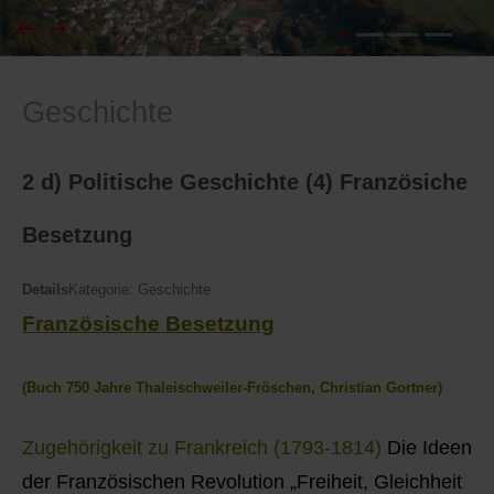
I
Feuerwehr
Geschichte
J
Friedhöfe
K
Gemarkungsgrenzen
2 d) Politische Geschichte (4) Französiche
L
Geschichte
Besetzung
M
Kirchen
Details
Kategorie:
Geschichte
Französische Besetzung
N
Literatur
(
Buch 750 Jahre Thaleischweiler-Fröschen, Christian Gortner)
O - Ö
Ortseingang
Zugehörigkeit zu Frankreich (1793-1814)
Die Ideen
P
Presles Partnergemeinde
der Französischen Revolution „Freiheit, Gleichheit