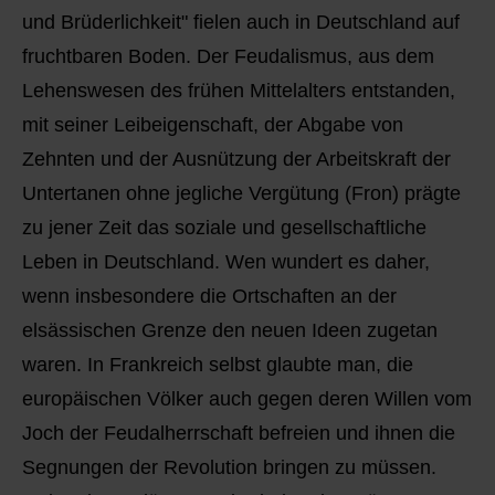
Q
Schulen - Kindergarten
und Brüderlichkeit" fielen auch in Deutschland auf
fruchtbaren Boden. Der Feudalismus, aus dem
R
Spielplätze
Lehenswesen des frühen Mittelalters entstanden,
mit seiner Leibeigenschaft, der Abgabe von
S
Strassen-Wege-Pfade
Zehnten und der Ausnützung der Arbeitskraft der
T
Verkehrsanbindung
Untertanen ohne jegliche Vergütung (Fron) prägte
zu jener Zeit das soziale und gesellschaftliche
U
Wohnplätze
Leben in Deutschland. Wen wundert es daher,
wenn insbesondere die Ortschaften an der
V
Städtebauförderung
elsässischen Grenze den neuen Ideen zugetan
W
waren. In Frankreich selbst glaubte man, die
europäischen Völker auch gegen deren Willen vom
X - Y
Joch der Feudalherrschaft befreien und ihnen die
Segnungen der Revolution bringen zu müssen.
Z