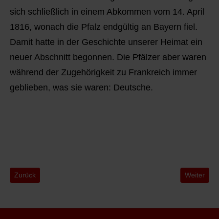
sich schließlich in einem Abkommen vom 14. April
1816, wonach die Pfalz endgültig an Bayern fiel.
Damit hatte in der Geschichte unserer Heimat ein
neuer Abschnitt begonnen. Die Pfälzer aber waren
während der Zugehörigkeit zu Frankreich immer
geblieben, was sie waren: Deutsche.
Vorheriger Beitrag: 2 c) Politische Geschichte (3) des oberen Teile
Nächster Be
Zurück
Weiter