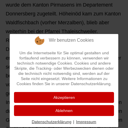
wurde dem Kanton Pirmasens im Departement
Donnersberg zugeteilt. Höheinöd kam zum Kanton
Waldfischbach (vorher Merzalben), blieb aber
weiterhin bei der Pfarrei Thaleischweiler.
Regierungssitz des Departements war Mainz.
Wir benutzen Cookies
Damit gehörten die kleinstaatlichen Verhältnisse
Um die Internetseite für Sie optimal gestalten und
endgültig der Vergangenheit an. In Thaleischweiler
fortlaufend verbessern zu können, verwenden wir
technisch notwendige Cookies. Cookies und andere
selbst hatte die über sechs Jahrhunderte
Skripte, die Tracking- oder Werbezwecken dienen oder
die technisch nicht notwendig sind, werden auf der
bestandene und für unseren Ort bestimmt nicht
Seite nicht eingesetzt. Weitere Informationen zu
Cookies finden Sie in unserer Datenschutzerklärung.
vorteilhafte Teilung auch offiziell ihr Ende
gefunden.
Akzeptieren
In den folgenden Jahren versuchten die Franzosen
durch Gesetze und Verordnungen in den besetzten
Ablehnen
Gebieten dieselben sozialen und gesellschaftlichen
Datenschutzerklärung
|
Impressum