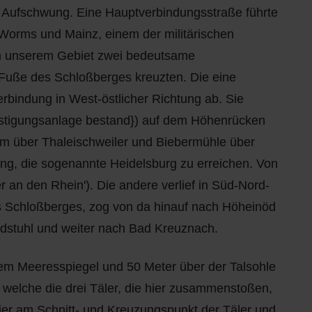
 Aufschwung. Eine Hauptverbindungsstraße führte
Worms und Mainz, einem der militärischen
n unserem Gebiet zwei bedeutsame
 Fuße des Schloßberges kreuzten. Die eine
bindung in West-östlicher Richtung ab. Sie
estigungsanlage bestand}) auf dem Höhenrücken
um über Thaleischweiler und Biebermühle über
ung, die sogenannte Heidelsburg zu erreichen. Von
r an den Rhein'). Die andere verlief in Süd-Nord-
s Schloßberges, zog von da hinauf nach Höheinöd
ndstuhl und weiter nach Bad Kreuznach.
em Meeresspiegel und 50 Meter über der Talsohle
 welche die drei Täler, die hier zusammenstoßen,
ier am Schnitt- und Kreuzungspunkt der Täler und