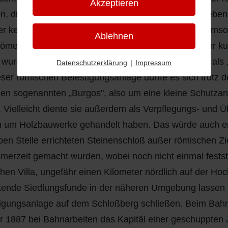
Akzeptieren
n, die nach drei Himmelsrichtungen auseinanderstreben, d
er keine Befestigungsanlage errichtet hätten. Nicht ums
Ablehnen
ömerkastell" genannt, obwohl um das Jahr 1100 oder kurz
 wurde, deren Grundmauern heute noch stehen und als „
Datenschutzerklärung
|
Impressum
eser römischen Befestigungsanlage dürfte es sich trotz 
en sogenannten „Burgos", also um eine kleine Schutzan
 Vielleicht diente sie außerdem als Verpflegungs- und 
h um Holzbauwerke gehandelt haben. Das würde auch e
ben Stelle errichteten Steinenschloß außer römischen Z
merzeit gemacht wurden, wobei noch nicht einmal festst
hen Villa, ungefähr einen Kilometer nördlich auf der Ho
ende Siedlungsfunde in der näheren Umgebung lassen a
igungsanlage auf dem Schloßberg schließen. Beim Bah
r 1887 bei Bahnarbeiten das Kapitäl einer geschuppten J