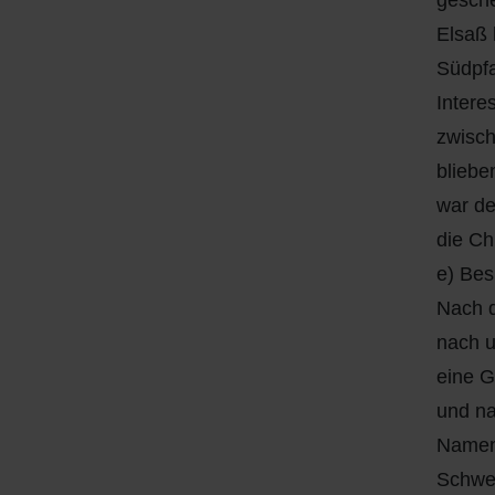
gesch
Elsaß 
Südpfa
Intere
zwisch
bliebe
war de
die Ch
e) Bes
Nach d
nach u
eine G
und na
Namen,
Schwei