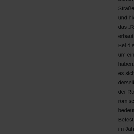
Straße
und hi
das „R
erbaut
Bei di
um ein
haben.
es sic
dersel
der Rö
römisc
bedeut
Befest
im Jah