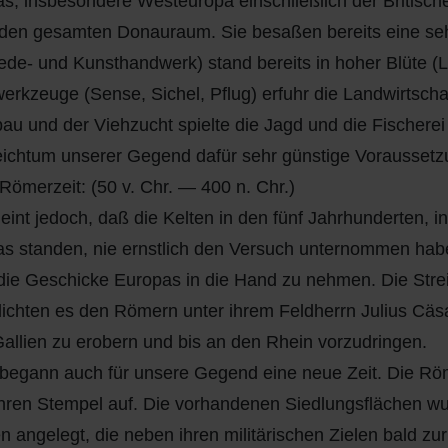
s, insbesondere Westeuropa einschließlich der Britische
den gesamten Donauraum. Sie besaßen bereits eine sehr h
de- und Kunsthandwerk) stand bereits in hoher Blüte (L
erkzeuge (Sense, Sichel, Pflug) erfuhr die Landwirtscha
au und der Viehzucht spielte die Jagd und die Fischere
ichtum unserer Gegend dafür sehr günstige Voraussetz
 Römerzeit: (50 v. Chr. — 400 n. Chr.)
eint jedoch, daß die Kelten in den fünf Jahrhunderten, 
s standen, nie ernstlich den Versuch unternommen habe
die Geschicke Europas in die Hand zu nehmen. Die Strei
ichten es den Römern unter ihrem Feldherrn Julius Cäsar,
allien zu erobern und bis an den Rhein vorzudringen.
begann auch für unsere Gegend eine neue Zeit. Die Röm
hren Stempel auf. Die vorhandenen Siedlungsflächen wu
n angelegt, die neben ihren militärischen Zielen bald zu