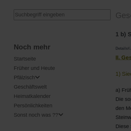
I
Feuerwehr
Suchen ...
Ges
J
Friedhöfe
1 b) 
K
Gemarkungsgrenzen
Noch mehr
Details
K
II. G
Startseite
L
Geschichte
Früher und Heute
1) Si
M
Kirchen
Pfälzisch
Geschäftswelt
N
Literatur
a) Frü
Heimatkalender
Die so
O - Ö
Ortseingang
Persönlichkeiten
den M
Sonst noch was ??
Steinw
P
Presles Partnergemeinde
Diese 