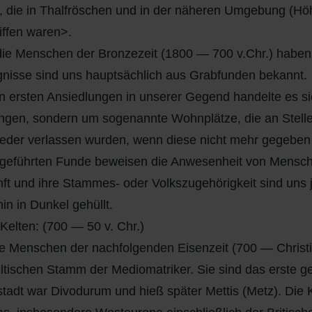
), die in Thalfröschen und in der näheren Umgebung (Hö
iffen waren>.
ie Menschen der Bronzezeit (1800 — 700 v.Chr.) haben 
nisse sind uns hauptsächlich aus Grabfunden bekannt.
n ersten Ansiedlungen in unserer Gegend handelte es si
ngen, sondern um sogenannte Wohnplätze, die an Stell
eder verlassen wurden, wenn diese nicht mehr gegeben
geführten Funde beweisen die Anwesenheit von Mensche
ft und ihre Stammes- oder Volkszugehörigkeit sind uns
hin in Dunkel gehüllt.
 Kelten: (700 — 50 v. Chr.)
ie Menschen der nachfolgenden Eisenzeit (700 — Christi
ltischen Stamm der Mediomatriker. Sie sind das erste ge
tadt war Divodurum und hieß später Mettis (Metz). Die K