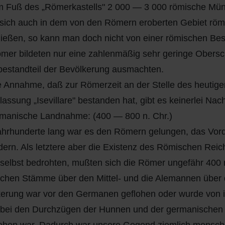
 Fuß des „Römerkastells" 2 000 — 3 000 römische Mün
ich auch in dem von den Römern eroberten Gebiet röm
ließen, so kann man doch nicht von einer römischen Be
mer bildeten nur eine zahlenmäßig sehr geringe Obersc
estandteil der Bevölkerung ausmachten.
e Annahme, daß zur Römerzeit an der Stelle des heutige
lassung „Isevillare" bestanden hat, gibt es keinerlei Na
rmanische Landnahme: (400 — 800 n. Chr.)
ahrhunderte lang war es den Römern gelungen, das Vor
dern. Als letztere aber die Existenz des Römischen Rei
n selbst bedrohten, mußten sich die Römer ungefähr 400
schen Stämme über den Mittel- und die Alemannen über 
erung war vor den Germanen geflohen oder wurde von ihn
 bei den Durchzügen der Hunnen und der germanische