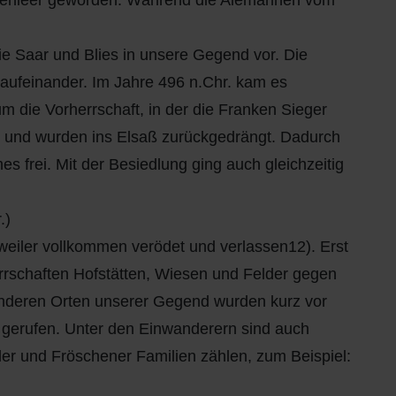
henleer geworden. Während die Alemannen vom
e Saar und Blies in unsere Gegend vor. Die
ß aufeinander. Im Jahre 496 n.Chr. kam es
die Vorherrschaft, in der die Franken Sieger
 und wurden ins Elsaß zurückgedrängt. Dadurch
s frei. Mit der Besiedlung ging auch gleichzeitig
.)
eiler vollkommen verödet und verlassen12). Erst
rschaften Hofstätten, Wiesen und Felder gegen
anderen Orten unserer Gegend wurden kurz vor
 gerufen. Unter den Einwanderern sind auch
er und Fröschener Familien zählen, zum Beispiel: