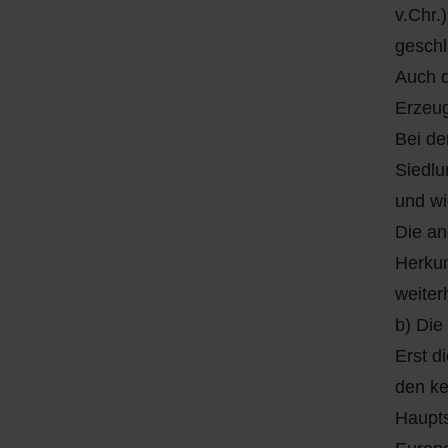
Q
Schulen - Kindergarten
v.Chr.
geschl
R
Spielplätze
Auch d
Erzeug
S
Strassen-Wege-Pfade
Bei de
T
Verkehrsanbindung
Siedlu
und wi
U
Wohnplätze
Die an
Herkun
V
Städtebauförderung
weiter
b) Die
W
Erst d
X - Y
den ke
Haupts
Z