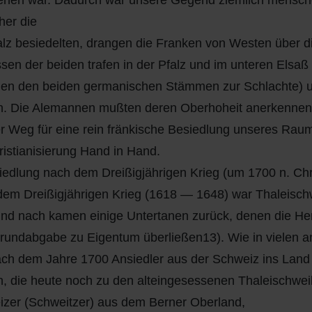
ehen war. Dadurch war unsere Gegend ziemlich mensc
her die
lz besiedelten, drangen die Franken von Westen über di
ssen der beiden trafen in der Pfalz und im unteren Elsa
en den beiden germanischen Stämmen zur Schlachte) um 
n. Die Alemannen mußten deren Oberhoheit anerkennen
r Weg für eine rein fränkische Besiedlung unseres Raume
ristianisierung Hand in Hand.
iedlung nach dem Dreißigjährigen Krieg (um 1700 n. Chr
em Dreißigjährigen Krieg (1618 — 1648) war Thaleischw
nd nach kamen einige Untertanen zurück, denen die Her
rundabgabe zu Eigentum überließen13). Wie in vielen 
ch dem Jahre 1700 Ansiedler aus der Schweiz ins Land
 die heute noch zu den alteingesessenen Thaleischweil
zer (Schweitzer) aus dem Berner Oberland,