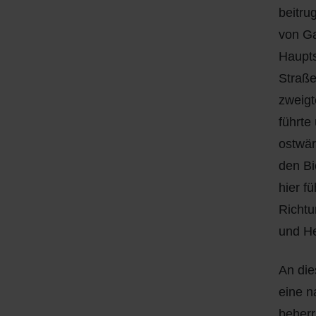
beitru
von Ga
Haupt
Straße
zweigt
führte
ostwär
den Bi
hier f
Richtu
und He
An die
eine n
beherr