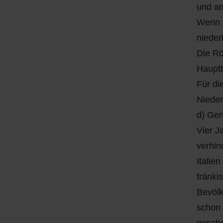
und am
Wenn s
nieder
Die Rö
Hauptb
Für di
Nieder
d) Ge
Vier J
verhin
Italie
fränki
Bevölk
schon