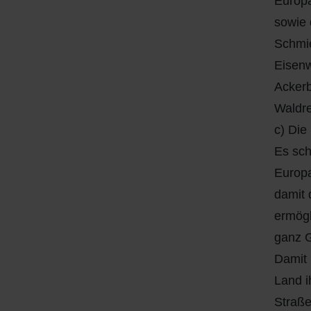
Europa
sowie 
Schmie
Eisenw
Ackerb
Waldre
c) Die
Es sch
Europa
damit 
ermögl
ganz G
Damit 
Land i
Straße