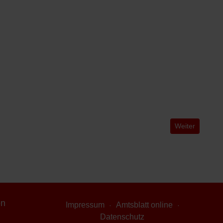
Nächster Beitr
Weiter
on
Impressum
Amtsblatt online
Datenschutz