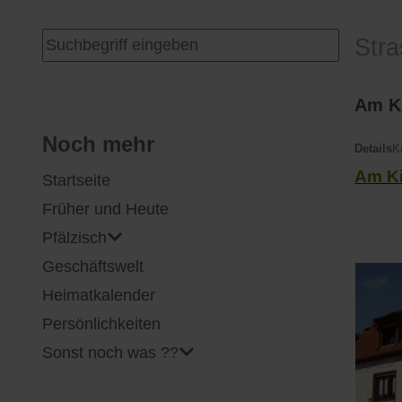
I
Feuerwehr
Suchen ...
Str
J
Friedhöfe
Am K
K
Gemarkungsgrenzen
Noch mehr
Details
K
Am K
Startseite
L
Geschichte
Früher und Heute
M
Kirchen
Pfälzisch
Geschäftswelt
N
Literatur
Heimatkalender
O - Ö
Ortseingang
Persönlichkeiten
Sonst noch was ??
P
Presles Partnergemeinde