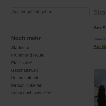
I
Feuerwehr
Suchen ...
Str
J
Friedhöfe
Am Sp
K
Gemarkungsgrenzen
Noch mehr
Details
K
Am Sp
Startseite
L
Geschichte
Früher und Heute
M
Kirchen
Pfälzisch
Geschäftswelt
N
Literatur
Heimatkalender
O - Ö
Ortseingang
Persönlichkeiten
Sonst noch was ??
P
Presles Partnergemeinde