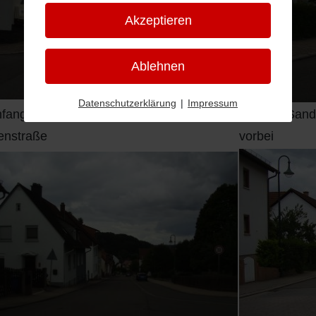
Akzeptieren
Ablehnen
Datenschutzerklärung
|
Impressum
fang der Griesholstraße bei der
Von der Sand
enstraße
vorbei