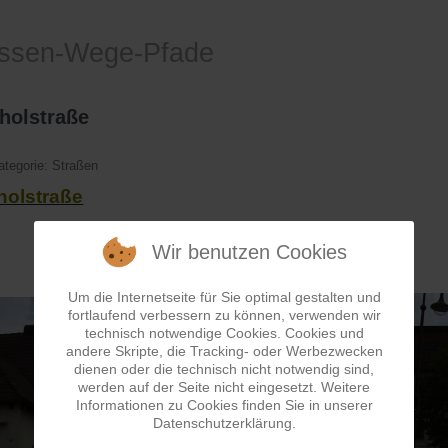
assen-Wege-Pfade
holstraße
ategorie:
Straßen
holstraße
Wir benutzen Cookies
Um die Internetseite für Sie optimal gestalten und
fortlaufend verbessern zu können, verwenden wir
technisch notwendige Cookies. Cookies und
andere Skripte, die Tracking- oder Werbezwecken
dienen oder die technisch nicht notwendig sind,
werden auf der Seite nicht eingesetzt. Weitere
Informationen zu Cookies finden Sie in unserer
Datenschutzerklärung.