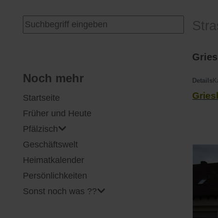
I
Feuerwehr
Suchen ...
Str
J
Friedhöfe
Gries
K
Gemarkungsgrenzen
Noch mehr
Details
K
Gries
Startseite
L
Geschichte
Früher und Heute
M
Kirchen
Pfälzisch
Geschäftswelt
N
Literatur
Heimatkalender
O - Ö
Ortseingang
Persönlichkeiten
Sonst noch was ??
P
Presles Partnergemeinde