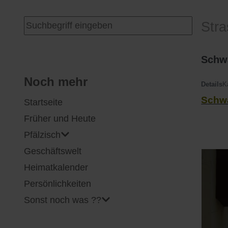
I
Feuerwehr
Suchen ...
Str
J
Friedhöfe
Schw
K
Gemarkungsgrenzen
Noch mehr
Details
K
Schw
Startseite
L
Geschichte
Früher und Heute
M
Kirchen
Pfälzisch
Geschäftswelt
N
Literatur
Heimatkalender
O - Ö
Ortseingang
Persönlichkeiten
Sonst noch was ??
P
Presles Partnergemeinde