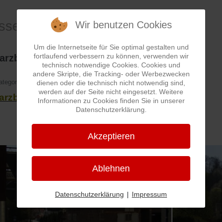
assen-Wege-Pfade
Wir benutzen Cookies
Um die Internetseite für Sie optimal gestalten und
fortlaufend verbessern zu können, verwenden wir
arzbachstraße
technisch notwendige Cookies. Cookies und
andere Skripte, die Tracking- oder Werbezwecken
ategorie:
Straßen
dienen oder die technisch nicht notwendig sind,
werden auf der Seite nicht eingesetzt. Weitere
arzbachstraße
Informationen zu Cookies finden Sie in unserer
Datenschutzerklärung.
Akzeptieren
Ablehnen
Datenschutzerklärung
|
Impressum