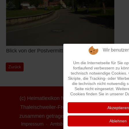
Wir benutze
Blick von der Postvermittlung
Um die Internetseite für Sie op
Vorheriger Beitrag: Uhlandstraße
Nächster B
Zurück
Weiter
fortlaufend verbessern zu kön
technisch notwendige Cookies.
Skripte, die Tracking- oder Wer
die technisch nicht notwendig 
Seite nicht eingesetzt. Weiter
Cookies finden Sie in unserer D
(c) Heimatlexikon für die Ortsgemeinde
Thaleischweiler-Fröschen - erstellt und
Akzeptieren
zusammen getragen von Ludwig Mayer
Ablehnen
Impressum
Amtsblatt online
Datenschutz