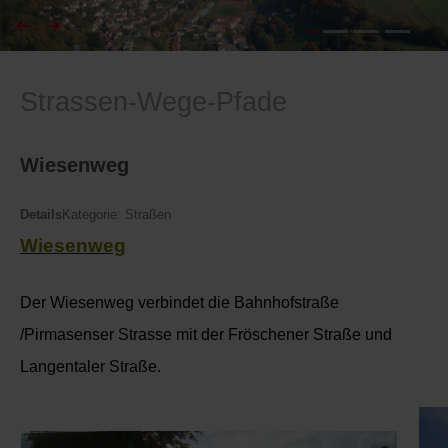
I
Feuerwehr
Strassen-Wege-Pfade
J
Friedhöfe
K
Gemarkungsgrenzen
Wiesenweg
L
Geschichte
Details
Kategorie:
Straßen
Wiesenweg
M
Kirchen
Der Wiesenweg verbindet die Bahnhofstraße
N
Literatur
/Pirmasenser Strasse mit der Fröschener Straße und
O - Ö
Ortseingang
Langentaler Straße.
P
Presles Partnergemeinde