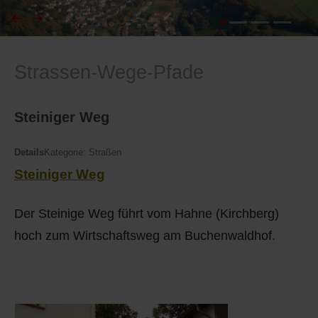
I
Feuerwehr
Strassen-Wege-Pfade
J
Friedhöfe
K
Gemarkungsgrenzen
Steiniger Weg
L
Geschichte
Details
Kategorie:
Straßen
Steiniger Weg
M
Kirchen
Der Steinige Weg führt vom Hahne (Kirchberg)
N
Literatur
hoch zum Wirtschaftsweg am Buchenwaldhof.
O - Ö
Ortseingang
P
Presles Partnergemeinde