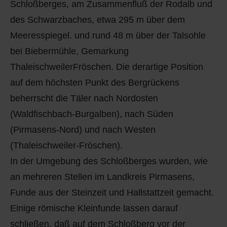
Schloßberges, am Zusammenfluß der Rodalb und
Q
Schulen - Kindergarten
des Schwarzbaches, etwa 295 m über dem
R
Spielplätze
Meeresspiegel. und rund 48 m über der Talsohle
bei Biebermühle, Gemarkung
S
Strassen-Wege-Pfade
ThaleischweilerFröschen. Die derartige Position
auf dem höchsten Punkt des Bergrückens
T
Verkehrsanbindung
beherrscht die Täler nach Nordosten
U
Wohnplätze
(Waldfischbach-Burgalben), nach Süden
(Pirmasens-Nord) und nach Westen
V
Städtebauförderung
(Thaleischweiler-Fröschen).
In der Umgebung des Schloßberges wurden, wie
W
an mehreren Stellen im Landkreis Pirmasens,
X - Y
Funde aus der Steinzeit und Hallstattzeit gemacht.
Einige römische Kleinfunde lassen darauf
Z
schließen, daß auf dem Schloßberg vor der