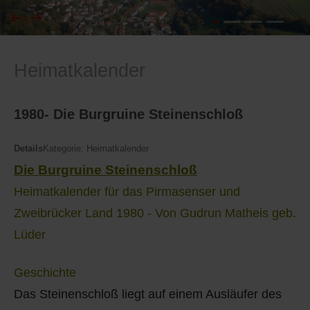
I
Feuerwehr
Heimatkalender
J
Friedhöfe
K
Gemarkungsgrenzen
1980- Die Burgruine Steinenschloß
L
Geschichte
Details
Kategorie:
Heimatkalender
Die Burgruine Steinenschloß
M
Kirchen
Heimatkalender für das Pirmasenser und
N
Literatur
Zweibrücker Land 1980 - Von Gudrun Matheis geb.
Lüder
O - Ö
Ortseingang
Geschichte
P
Presles Partnergemeinde
Das Steinenschloß liegt auf einem Ausläufer des