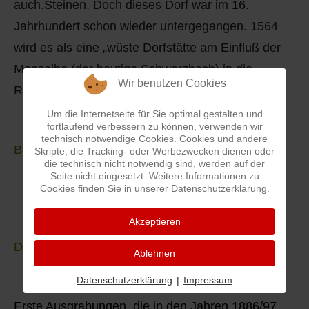
auch.Steinen. Doch dieses Dorf war im 16.
Jahrhundert schon wieder untergegangen. 1564
wird es als eine „wüste Dorfstätte am Einfluß der
Moosalbe (der heutige Schwarzbach) in die
Wir benutzen Cookies
Rodalbe" bezeichnet.
Um die Internetseite für Sie optimal gestalten und
fortlaufend verbessern zu können, verwenden wir
technisch notwendige Cookies. Cookies und andere
Burganlage
Skripte, die Tracking- oder Werbezwecken dienen oder
die technisch nicht notwendig sind, werden auf der
Seite nicht eingesetzt. Weitere Informationen zu
Cookies finden Sie in unserer Datenschutzerklärung.
Akzeptieren
Die Arbeitsgruppe Steinenschloß
Ablehnen
Datenschutzerklärung
|
Impressum
Erste Ausgrabungen, die in den Jahren 1886/97