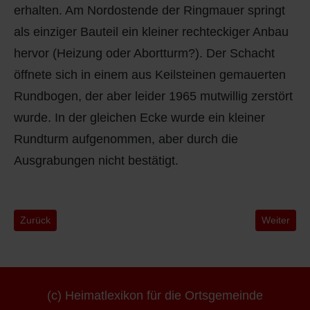
erhalten. Am Nordostende der Ringmauer springt
als einziger Bauteil ein kleiner rechteckiger Anbau
hervor (Heizung oder Abortturm?). Der Schacht
öffnete sich in einem aus Keilsteinen gemauerten
Rundbogen, der aber leider 1965 mutwillig zerstört
wurde. In der gleichen Ecke wurde ein kleiner
Rundturm aufgenommen, aber durch die
Ausgrabungen nicht bestätigt.
Vorheriger Beitrag: 1977- Im Nebel der Vergangenheit
Nächster B
Zurück
Weiter
(c) Heimatlexikon für die Ortsgemeinde