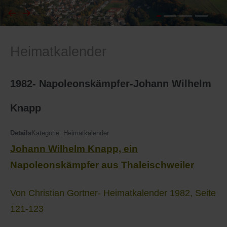
I
Feuerwehr
Heimatkalender
J
Friedhöfe
K
Gemarkungsgrenzen
1982- Napoleonskämpfer-Johann Wilhelm
L
Geschichte
Knapp
M
Kirchen
Details
Kategorie:
Heimatkalender
Johann Wilhelm Knapp, ein
N
Literatur
Napoleonskämpfer aus Thaleischweiler
O - Ö
Ortseingang
Von Christian Gortner- Heimatkalender 1982, Seite
P
Presles Partnergemeinde
121-123