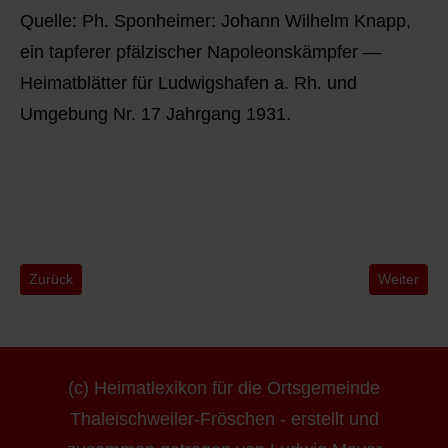
Quelle: Ph. Sponheimer: Johann Wilhelm Knapp,
ein tapferer pfälzischer Napoleonskämpfer —
Heimatblätter für Ludwigshafen a. Rh. und
Umgebung Nr. 17 Jahrgang 1931.
Vorheriger Beitrag: 1981- Historische Orgeln im Pirmasener- un
Nächster B
Zurück
Weiter
(c) Heimatlexikon für die Ortsgemeinde
Thaleischweiler-Fröschen - erstellt und