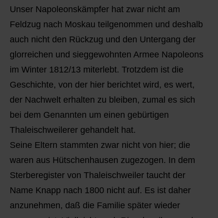
Q
Schulen - Kindergarten
Unser Napoleonskämpfer hat zwar nicht am
Feldzug nach Moskau teilgenommen und deshalb
R
Spielplätze
auch nicht den Rückzug und den Untergang der
glorreichen und sieggewohnten Armee Napoleons
S
Strassen-Wege-Pfade
im Winter 1812/13 miterlebt. Trotzdem ist die
T
Verkehrsanbindung
Geschichte, von der hier berichtet wird, es wert,
der Nachwelt erhalten zu bleiben, zumal es sich
U
Wohnplätze
bei dem Genannten um einen gebürtigen
Thaleischweilerer gehandelt hat.
V
Städtebauförderung
Seine Eltern stammten zwar nicht von hier; die
W
waren aus Hütschenhausen zugezogen. In dem
Sterberegister von Thaleischweiler taucht der
X - Y
Name Knapp nach 1800 nicht auf. Es ist daher
anzunehmen, daß die Familie später wieder
Z