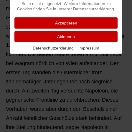
Seite nicht eingesetzt. Weitere Informationen zu
mußte. Nach einem kurzen Waffenstillstand kam
Cookies finden Sie in unserer Datenschutzerklärung.
es erneut zur Schlacht. Auf der Seite Napoleons
Akzeptieren
standen 160000 Mann und 584 Geschütze,
während die Osterreicher unter Erzherzog Karl nur
Ablehnen
110000 Mann und 452 Geschütze aufbieten
Datenschutzerklärung
|
Impressum
konnten. Die beiden Heere trafen am 5. Juli 1809
bei Wagram nördlich von Wien aufeinander. Den
ersten Tag standen die Osterreicher trotz
zahlenmäßiger Unterlegenheit noch siegreich
durch. Am zweiten Tag versuchte Napoleon, die
gegnerische Frontlinie zu durchbrechen. Dieses
Vorhaben wurde aber durch den Beschuß einer
Anzahl feindlicher Geschütze stark behindert. Auf
ihre Stellung hindeutend, sagte Napoleon in