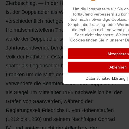
Zierbeschlag. — In der Heraldik und Siegelkunde
Um die Internetseite für Sie op
ist der Doppeladler als Wappentier und Siegel
fortlaufend verbessern zu kön
technisch notwendige Cookies.
verschiedentlich nachgewiesen. Wie die
Skripte, die Tracking- oder Wer
Heimatschriftstellerin Thea Haupt berichtet hat,
die technisch nicht notwendig 
Seite nicht eingesetzt. Weiter
wurde der Doppeladler schon vor der
Cookies finden Sie in unserer D
Jahrtausendwende bei dem indogermanischen
Akzeptieren
Volk der Hethiter in Ostanatolien verwendet und
später als Legionsadler bekannt. Unter den
Ablehnen
Franken um die Mitte des 7. Jahrhunderts
Datenschutzerklärung
|
verwendete die Beamtenschaft den Doppeladler
als Siegel. Im Mittelalter 1185 nachweislich bei den
Grafen von Saarwerden, während der
Regierungszeit Friedrichs II. von Hohenstaufen
(1212 bis 1250) und seinem Nachfolger Conrad
IV., und später taucht der Adler bzw. der