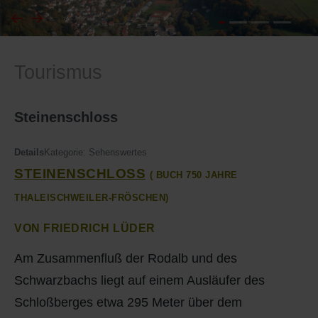
I
Feuerwehr
Tourismus
J
Friedhöfe
K
Gemarkungsgrenzen
Steinenschloss
L
Geschichte
Details
Kategorie:
Sehenswertes
STEINENSCHLOSS
( BUCH 750 JAHRE
M
Kirchen
THALEISCHWEILER-FRÖSCHEN)
N
Literatur
VON FRIEDRICH LÜDER
O - Ö
Ortseingang
Am Zusammenfluß der Rodalb und des
Schwarzbachs liegt auf einem Ausläufer des
P
Presles Partnergemeinde
Schloßberges etwa 295 Meter über dem