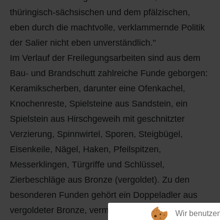
thüringisch-sächsischen und dem pfälzischen,
eben durch die machtvolle, verklammernde Politik
der Salier nicht eben unverständlich."
Im Verlauf der Freilegungsarbeiten sind aus dem
Bau- und Brandschutt zahlreiche Funde geborgen:
Keramikscherben, darunter eine Ofenkachel,
Knochenreste, Spielsteine aus Sandstein, ein
Spielstein aus Hirschgeweih mit geschnitzter
Verzierung, Spinnwirtel, Sporen, Steigbügel,
Eisenkeile, Nägel, Haken, Pfeilspitzen,
Messerklingen, Türgriffe und Schlüssel,
Zierbeschläge aus Bronze (vergoldet). Zu den
besonderen Funden gehört ein Doppeladler aus
vergoldeter Bronze, vermutlich auch ein
Wir benutze