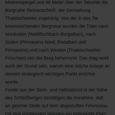
Meeresspiegel und 48 Meter über der Talsohle die
Q
Schulen - Kindergarten
Burgruine Steinenschloß, der Gemarkung
R
Spielplätze
Thaleischweiler zugehörig. Von der in das Tal
hineinreichenden Bergnase wurden die Täler nach
S
Strassen-Wege-Pfade
Nordosten (Waldfischbach-Burgalben), nach
Süden (Pirmasens-Nord, Rodalben und
T
Verkehrsanbindung
Pirmasens) und nach Westen (Thaleischweiler-
U
Wohnplätze
Fröschen) von der Burg beherrscht. Das mag wohl
auch der Grund sein, warum eine solche Anlage an
V
Städtebauförderung
diesem strategisch wichtigen Punkt errichtet
wurde.
W
Funde aus der Stein- und Hallstattzeit in der Nähe
X - Y
des Schloßberges bestätigen die Annahme, daß
an gleicher Stelle auf dem abgestuften Felsniveau
Z
mit steil abfallenden Wänden ein befestigter Platz