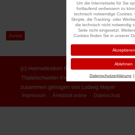
Um die Internetseite für Sie op
fortlaufend verbessern zu kön
technisch notwendige Cookies.
Skripte, die Tracking- oder Wer
die technisch nicht notwendig 
Seite nicht eingesetzt. Weiter
Vorheriger Beitrag: Dorffest
Nächster B
Cookies finden Sie in unserer D
Zurück
Weiter
Akzeptieren
Ablehnen
(c) Heimatlexikon für die Ortsgemeinde
Datenschutzerklärung
|
Thaleischweiler-Fröschen - erstellt und
zusammen getragen von Ludwig Mayer
Impressum
Amtsblatt online
Datenschutz