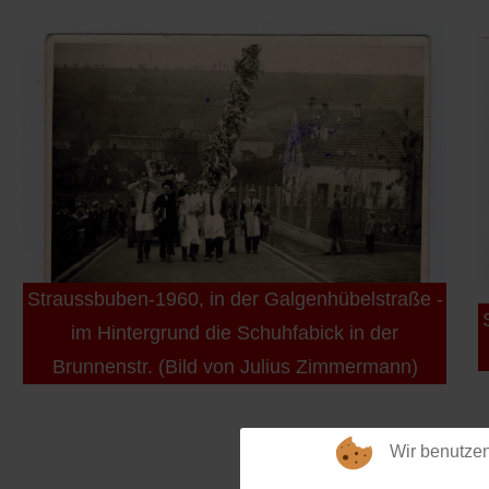
Straussbuben-1960, in der Galgenhübelstraße -
im Hintergrund die Schuhfabick in der
Brunnenstr. (Bild von Julius Zimmermann)
Wir benutze