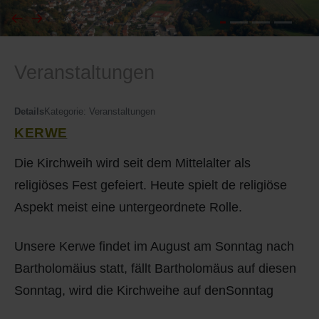
I
Feuerwehr
Veranstaltungen
J
Friedhöfe
K
Gemarkungsgrenzen
Details
Kategorie:
Veranstaltungen
KERWE
L
Geschichte
Die Kirchweih wird seit dem Mittelalter als
M
Kirchen
religiöses Fest gefeiert. Heute spielt de religiöse
Aspekt meist eine untergeordnete Rolle.
N
Literatur
Unsere Kerwe findet im August am Sonntag nach
O - Ö
Ortseingang
Bartholomäius statt, fällt Bartholomäus auf diesen
Sonntag, wird die Kirchweihe auf denSonntag
P
Presles Partnergemeinde