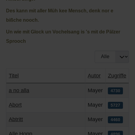
Q
Schulen - Kindergarten
Des kann mit aller Müh kee Mensch,
denk nor e
R
Spielplätze
bißche nooch.
Un wie mit Glock un Vochelsang
is 's mit de Pälzer
S
Strassen-Wege-Pfade
Sprooch
T
Verkehrsanbindung
Anzeige #
U
Wohnplätze
Titel
Autor
Zugriffe
V
Städtebauförderung
Beiträge
a no alla
Mayer
4730
W
Abort
Mayer
5727
X - Y
Abtritt
Mayer
4460
Z
Alle Hopp
Mayer
4896