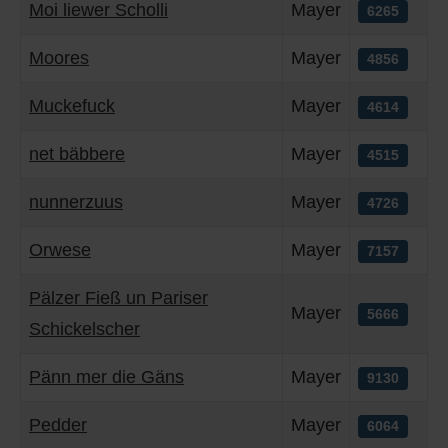
Moi liewer Scholli
Mayer
6265
Moores
Mayer
4856
Muckefuck
Mayer
4614
net bäbbere
Mayer
4515
nunnerzuus
Mayer
4726
Orwese
Mayer
7157
Pälzer Fieß un Pariser
Mayer
5666
Schickelscher
Pänn mer die Gäns
Mayer
9130
Pedder
Mayer
6064