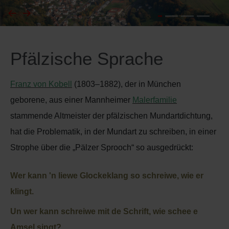
I
Feuerwehr
J
Friedhöfe
Pfälzische Sprache
K
Gemarkungsgrenzen
Franz von Kobell
(1803–1882), der in München
geborene, aus einer Mannheimer
Malerfamilie
L
Geschichte
stammende Altmeister der pfälzischen Mundartdichtung,
M
Kirchen
hat die Problematik, in der Mundart zu schreiben, in einer
Strophe über die „Pälzer Sprooch“ so ausgedrückt:
N
Literatur
Wer kann 'n liewe Glockeklang
so schreiwe, wie er
O - Ö
Ortseingang
klingt.
P
Presles Partnergemeinde
Un wer kann schreiwe mit de Schrift,
wie schee e
Amsel singt?