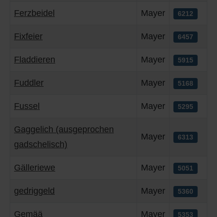
Ferzbeidel
Mayer
6212
Fixfeier
Mayer
6457
Fladdieren
Mayer
5915
Fuddler
Mayer
5168
Fussel
Mayer
5295
Gaggelich (ausgeprochen
Mayer
6313
gadschelisch)
Gälleriewe
Mayer
5051
gedriggeld
Mayer
5360
Gemää
Mayer
5353