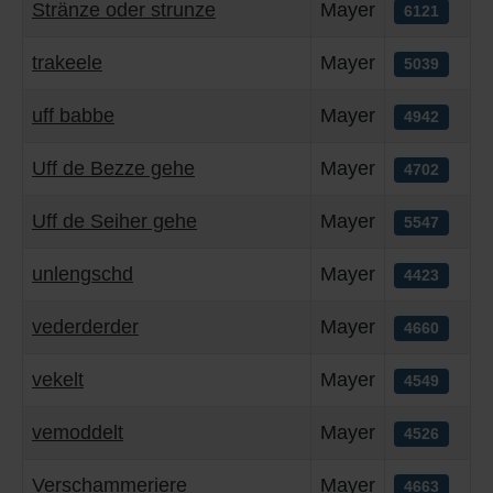
Stränze oder strunze
Mayer
6121
trakeele
Mayer
5039
uff babbe
Mayer
4942
Uff de Bezze gehe
Mayer
4702
Uff de Seiher gehe
Mayer
5547
unlengschd
Mayer
4423
vederderder
Mayer
4660
vekelt
Mayer
4549
vemoddelt
Mayer
4526
Verschammeriere
Mayer
4663