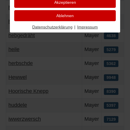
Akzeptieren
hännele
Mayer
4689
Ablehnen
haue
Mayer
4773
Datenschutzerklärung
|
Impressum
hebgedräht
Mayer
4638
heile
Mayer
5279
herbschde
Mayer
5362
Hewwel
Mayer
9948
Hoorische Knepp
Mayer
8390
huddele
Mayer
5397
iwwerzwersch
Mayer
7129