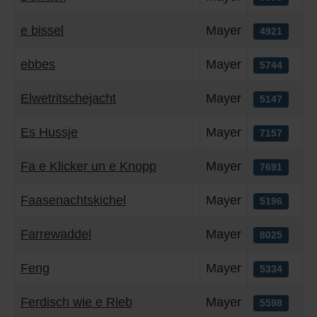
e bissel
Mayer
4921
ebbes
Mayer
5744
Elwetritschejacht
Mayer
5147
Es Hussje
Mayer
7157
Fa e Klicker un e Knopp
Mayer
7691
Faasenachtskichel
Mayer
5196
Farrewaddel
Mayer
8025
Feng
Mayer
5334
Ferdisch wie e Rieb
Mayer
5598