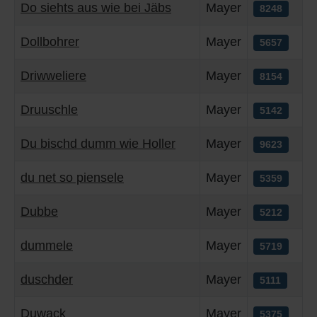
Do siehts aus wie bei Jäbs
Mayer
8248
Dollbohrer
Mayer
5657
Driwweliere
Mayer
8154
Druuschle
Mayer
5142
Du bischd dumm wie Holler
Mayer
9623
du net so piensele
Mayer
5359
Dubbe
Mayer
5212
dummele
Mayer
5719
duschder
Mayer
5111
Duwack
Mayer
5375