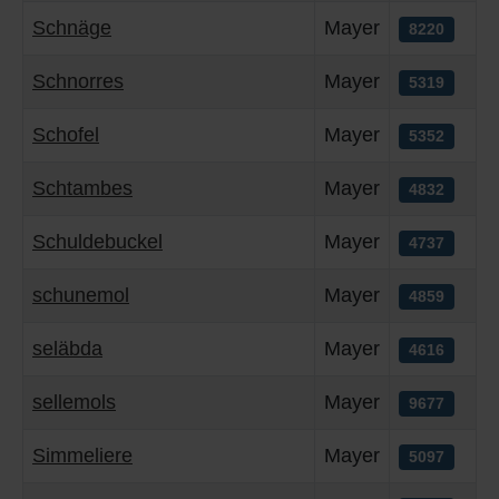
Schnäge
Mayer
8220
Schnorres
Mayer
5319
Schofel
Mayer
5352
Schtambes
Mayer
4832
Schuldebuckel
Mayer
4737
schunemol
Mayer
4859
seläbda
Mayer
4616
sellemols
Mayer
9677
Simmeliere
Mayer
5097