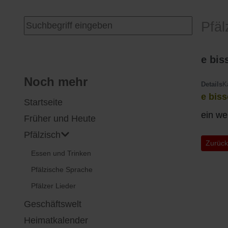
I
Feuerwehr
Suchen ...
Pfäl
J
Friedhöfe
e bis
K
Gemarkungsgrenzen
Noch mehr
Details
K
e biss
Startseite
L
Geschichte
ein we
Früher und Heute
M
Kirchen
Pfälzisch
Vorher
Zurüc
Essen und Trinken
N
Literatur
Pfälzische Sprache
O - Ö
Ortseingang
Pfälzer Lieder
Geschäftswelt
P
Presles Partnergemeinde
Heimatkalender