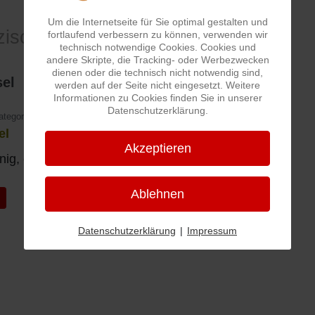
Um die Internetseite für Sie optimal gestalten und
zische Sprache
fortlaufend verbessern zu können, verwenden wir
technisch notwendige Cookies. Cookies und
andere Skripte, die Tracking- oder Werbezwecken
dienen oder die technisch nicht notwendig sind,
sel
werden auf der Seite nicht eingesetzt. Weitere
Informationen zu Cookies finden Sie in unserer
Datenschutzerklärung.
ategorie:
Pfälzische Sprache
el
Akzeptieren
nig, etwas
Ablehnen
iger Beitrag: Duwack
k
Datenschutzerklärung
|
Impressum