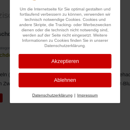
Um die Internetseite für Sie optimal gestalten und
zische Sprache
fortlaufend verbessern zu können, verwenden wir
technisch notwendige Cookies. Cookies und
andere Skripte, die Tracking- oder Werbezwecken
dienen oder die technisch nicht notwendig sind,
chde (Geröstete)
werden auf der Seite nicht eingesetzt. Weitere
Informationen zu Cookies finden Sie in unserer
Datenschutzerklärung.
ategorie:
Pfälzische Sprache
chde (Geröstete)
Akzeptieren
feln (meist Reste von der letzten Mahlzeit) die kleingeh
Ablehnen
 Zwiebeln mitgebacken und mit Hausmacher (Leber-Blut
Datenschutzerklärung
|
Impressum
iger Beitrag: Gemää
k