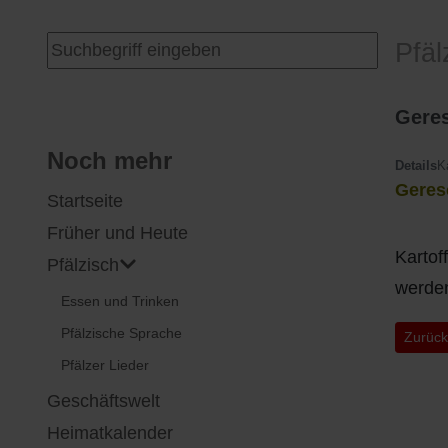
I
Feuerwehr
Suchen ...
Pfäl
J
Friedhöfe
Geres
K
Gemarkungsgrenzen
Noch mehr
Details
K
Geres
Startseite
L
Geschichte
Früher und Heute
M
Kirchen
Kartof
Pfälzisch
werden
Essen und Trinken
N
Literatur
Pfälzische Sprache
Vorher
Zurüc
O - Ö
Ortseingang
Pfälzer Lieder
Geschäftswelt
P
Presles Partnergemeinde
Heimatkalender