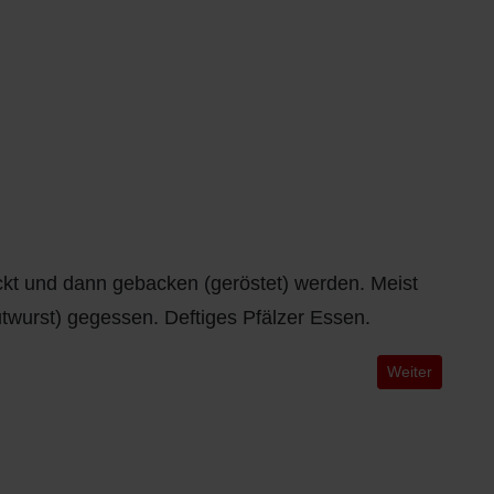
ackt und dann gebacken (geröstet) werden. Meist
wurst) gegessen. Deftiges Pfälzer Essen.
Nächster Beitr
Weiter