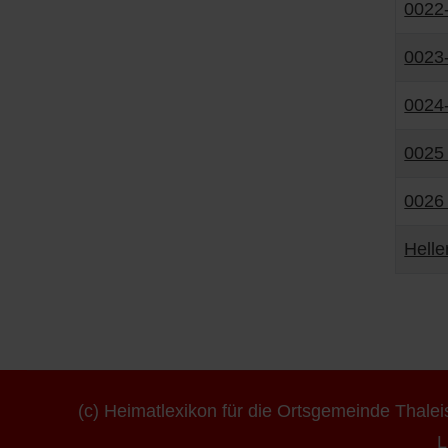
0022-
0023-
0024-
0025
0026 
Helle
(c) Heimatlexikon für die Ortsgemeinde Thale
L