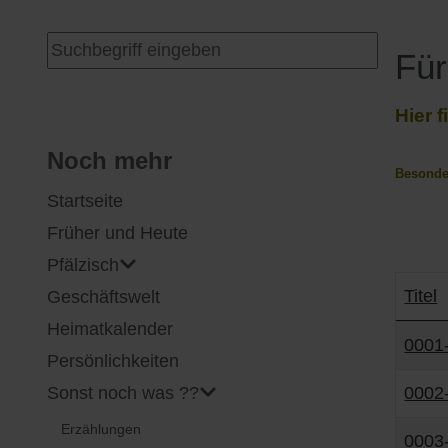
I
Feuerwehr
Suchen ...
Für
J
Friedhöfe
Hier 
K
Gemarkungsgrenzen
Noch mehr
Besonder
Startseite
L
Geschichte
Früher und Heute
M
Kirchen
Pfälzisch
Titel
Geschäftswelt
N
Literatur
Heimatkalender
Beiträ
0001-
O - Ö
Ortseingang
Persönlichkeiten
Sonst noch was ??
0002-
P
Presles Partnergemeinde
Erzählungen
0003-