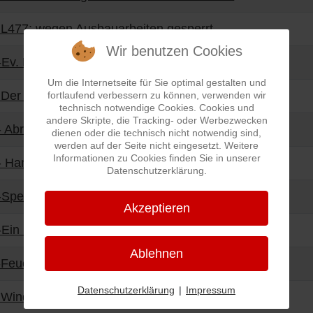
L477: wegen Ausbauarbeiten gesperrt
Wir benutzen Cookies
Ev. Kirche - Neue Leuchten
Um die Internetseite für Sie optimal gestalten und
Der alte Ortskernerhält ein neues Gesicht
fortlaufend verbessern zu können, verwenden wir
technisch notwendige Cookies. Cookies und
andere Skripte, die Tracking- oder Werbezwecken
 Abriss-Bagger macht "Rundeck" platt
dienen oder die technisch nicht notwendig sind,
werden auf der Seite nicht eingesetzt. Weitere
Informationen zu Cookies finden Sie in unserer
 Handballer streichen Kabinen
Datenschutzerklärung.
-Spende der Ortsgemeinde
Akzeptieren
Ein Dorf soll grüner werden
Ablehnen
-Feuerwehr -Zusammenhalt stärken
Datenschutzerklärung
|
Impressum
 Windräder am Petersberg