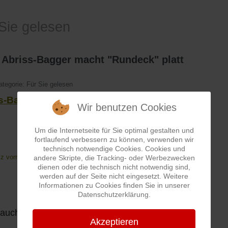
Sie gelesen
 Abriss-Bagger macht "Rundeck" platt
ategorie:
Für Sie gelesen
s-Bagger macht "Rundeck" platt
Wir benutzen Cookies
Um die Internetseite für Sie optimal gestalten und
fortlaufend verbessern zu können, verwenden wir
technisch notwendige Cookies. Cookies und
lz vom 11.August 2012 - von Andrea Daum
andere Skripte, die Tracking- oder Werbezwecken
dienen oder die technisch nicht notwendig sind,
werden auf der Seite nicht eingesetzt. Weitere
Informationen zu Cookies finden Sie in unserer
Datenschutzerklärung.
auch - Früher und Heute - Rundeck:
hier clicken!!
Akzeptieren