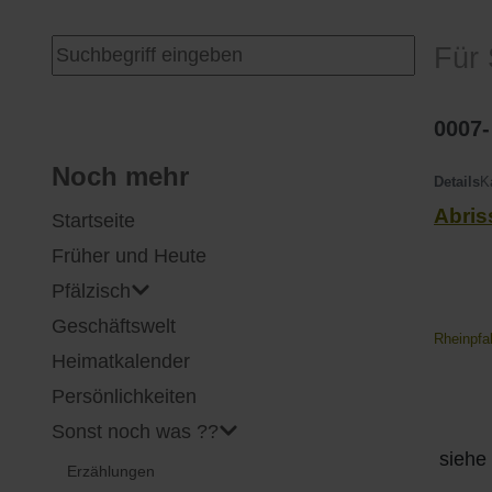
I
Feuerwehr
Suchen ...
Für 
J
Friedhöfe
0007-
K
Gemarkungsgrenzen
Noch mehr
Details
K
Abris
Startseite
L
Geschichte
Früher und Heute
M
Kirchen
Pfälzisch
Geschäftswelt
N
Literatur
Rheinpfa
Heimatkalender
O - Ö
Ortseingang
Persönlichkeiten
Sonst noch was ??
P
Presles Partnergemeinde
siehe 
Erzählungen