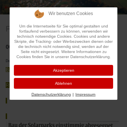
I
Feuerwehr
Wir benutzen Cookies
Um die Internetseite für Sie optimal gestalten und
Für Sie gelesen
J
Friedhöfe
fortlaufend verbessern zu können, verwenden wir
technisch notwendige Cookies. Cookies und andere
Skripte, die Tracking- oder Werbezwecken dienen oder
K
Gemarkungsgrenzen
0017- Bau der Solarparks abgesegnet
die technisch nicht notwendig sind, werden auf der
Seite nicht eingesetzt. Weitere Informationen zu
L
Geschichte
Cookies finden Sie in unserer Datenschutzerklärung.
Details
Kategorie:
Für Sie gelesen
Bau der Solarparks einstimmig abgesegnet
Akzeptieren
M
Kirchen
Ablehnen
Rheinpfalz 21.03.2013 - Andrea Daum
N
Literatur
Datenschutzerklärung
|
Impressum
O - Ö
Ortseingang
P
Presles Partnergemeinde